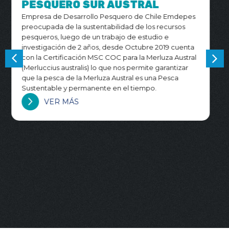
AGUAS AUSTRALES
Pesca Chile S.A. tiene como visión desarrollar una
actividad pesquera responsable y sostenible, basada
en el aprovechamiento eficiente de los recursos
marinos y en el compromiso permanente con su
conservación. La empresa reconoce que la
sustentabilidad de los recursos pesqueros es
fundamental para proyectar la actividad en el
tiempo, por lo que orienta su gestión hacia buenas
prácticas operacionales, trazabilidad, calidad y
respeto por el entorno marino. Con esta visión, Pesca
Chile S.A. busca contribuir al desarrollo de una
industria pesquera moderna, responsable y
comprometida con el equilibrio entre producción,
valor económico y conservación de los recursos
pesqueros, exportando sus productos a los
mercados mas exigentes del mundo.
VER MÁS