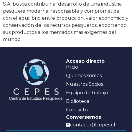
S.A. busca contribuir al desarrollo de una industria
pesquera moderna, responsable y comprometida
con el equilibrio entre producción, valor económico y
conservación de los recursos pesqueros, exportando
sus productos a los mercados mas exigentes del
mundo.
Acceso directo
Inicio
Quienes somos
Nuestros Socios
Equipo de trabajo
Biblioteca
Contacto
Conversemos
contacto@cepes.cl